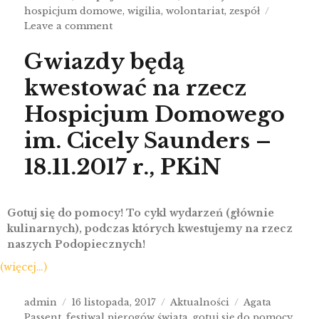
hospicjum domowe
,
wigilia
,
wolontariat
,
zespół
Leave a comment
Gwiazdy będą
kwestować na rzecz
Hospicjum Domowego
im. Cicely Saunders –
18.11.2017 r., PKiN
Gotuj się do pomocy! To cykl wydarzeń (głównie
kulinarnych), podczas których kwestujemy na rzecz
naszych Podopiecznych!
(więcej…)
admin
16 listopada, 2017
Aktualności
Agata
Passent
,
festiwal pierogów świata
,
gotuj się do pomocy
,