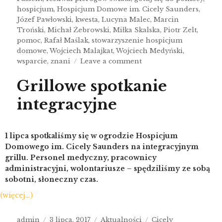
hospicjum
,
Hospicjum Domowe im. Cicely Saunders
,
Józef Pawłowski
,
kwesta
,
Lucyna Malec
,
Marcin
Troński
,
Michał Żebrowski
,
Miłka Skalska
,
Piotr Zelt
,
pomoc
,
Rafał Maślak
,
stowarzyszenie hospicjum
domowe
,
Wojciech Malajkat
,
Wojciech Medyński
,
wsparcie
,
znani
Leave a comment
Grillowe spotkanie
integracyjne
1 lipca spotkaliśmy się w ogrodzie Hospicjum
Domowego im. Cicely Saunders na integracyjnym
grillu. Personel medyczny, pracownicy
administracyjni, wolontariusze – spędziliśmy ze sobą
sobotni, słoneczny czas.
(więcej…)
admin
3 lipca, 2017
Aktualności
Cicely