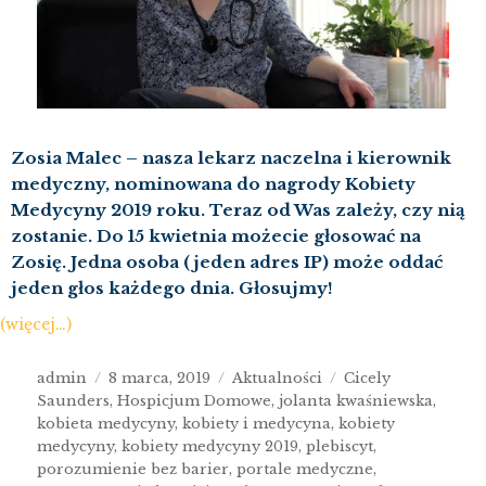
Zosia Malec – nasza lekarz naczelna i kierownik
medyczny, nominowana do nagrody Kobiety
Medycyny 2019 roku. Teraz od Was zależy, czy nią
zostanie. Do 15 kwietnia możecie głosować na
Zosię. Jedna osoba (jeden adres IP) może oddać
jeden głos każdego dnia. Głosujmy!
(więcej…)
admin
8 marca, 2019
Aktualności
Cicely
Saunders
,
Hospicjum Domowe
,
jolanta kwaśniewska
,
kobieta medycyny
,
kobiety i medycyna
,
kobiety
medycyny
,
kobiety medycyny 2019
,
plebiscyt
,
porozumienie bez barier
,
portale medyczne
,