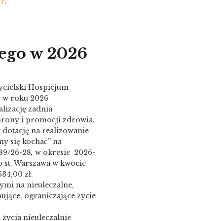
 r
.
nego w 2026
cielski Hospicjum
e w roku 2026
lizację zadnia
hrony i promocji zdrowia.
 dotację na realizowanie
y się kochać” na
89/26-28
,
w okresie 2026-
o st. Warszawa w kwocie
634,00 zł.
mi na nieuleczalne,
ujące, ograniczające życie
życia nieuleczalnie