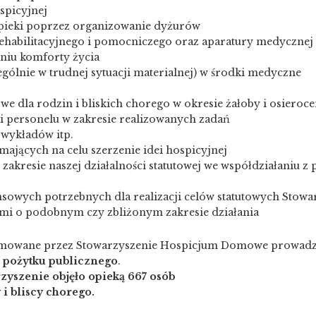
spicyjnej
opieki poprzez organizowanie dyżurów
ehabilitacyjnego i pomocniczego oraz aparatury medycznej
eniu komforty życia
gólnie w trudnej sytuacji materialnej) w środki medyczne
we dla rodzin i bliskich chorego w okresie żałoby i osieroce
i personelu w zakresie realizowanych zadań
 wykładów itp.
ających na celu szerzenie idei hospicyjnej
zakresie naszej działalności statutowej we współdziałaniu z p
nsowych potrzebnych dla realizacji celów statutowych Stowa
ami o podobnym czy zbliżonym zakresie działania
ejmowane przez Stowarzyszenie Hospicjum Domowe prowad
i pożytku publicznego
.
zyszenie objęło opieką 667 osób
i bliscy chorego.