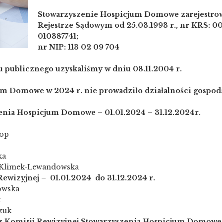
Stowarzyszenie Hospicjum Domowe zarejestr
Rejestrze Sądowym od 25.03.1993 r., nr KRS:
010387741;
nr NIP: 113 02 09 704
ku publicznego uzyskaliśmy w dniu 08.11.2004 r.
m Domowe w 2024 r. nie prowadziło działalności gospoda
enia Hospicjum Domowe – 01.01.2024 – 31.12.2024r.
kop
ka
 Klimek-Lewandowska
ewizyjnej – 01.01.2024 do 31.12.2024 r.
owska
k
zuk
 Komisji Rewizyjnej Stowarzyszenia Hospicjum Domowe 