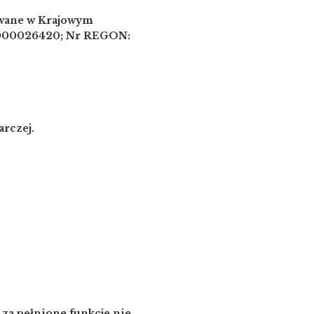
owane w Krajowym
 0000026420; Nr REGON:
rczej.
za pełnione funkcje nie