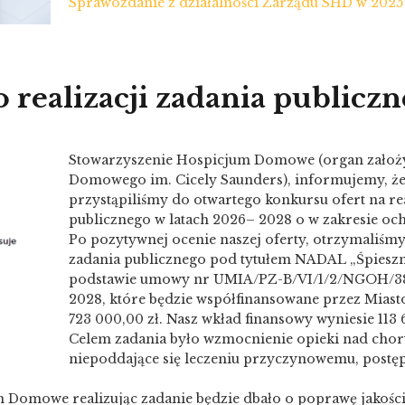
Sprawozdanie z działalności Zarządu SHD w 2025
o realizacji zadania publicz
Stowarzyszenie Hospicjum Domowe (organ założy
Domowego im. Cicely Saunders), informujemy, ż
przystąpiliśmy do otwartego konkursu ofert na rea
publicznego w latach 2026– 2028 o w zakresie oc
Po pozytywnej ocenie naszej oferty, otrzymaliśmy
zadania publicznego pod tytułem NADAL „Śpieszm
podstawie umowy nr UMIA/PZ-B/VI/1/2/NGOH/3
2028, które będzie współfinansowane przez Miast
723 000,00 zł. Nasz wkład finansowy wyniesie 113 
Celem zadania było wzmocnienie opieki nad chory
niepoddające się leczeniu przyczynowemu, postęp
Domowe realizując zadanie będzie dbało o poprawę jakości 