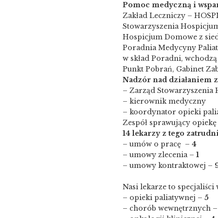
Pomoc medyczną i wspar
Zakład Leczniczy – HOS
Stowarzyszenia Hospicju
Hospicjum Domowe z siedz
Poradnia Medycyny Paliat
w skład Poradni, wchodzą 
Punkt Pobrań, Gabinet Za
Nadzór nad działaniem 
– Zarząd Stowarzyszeni
– kierownik medyczny
– koordynator opieki pali
Zespół sprawujący opiekę 
14 lekarzy z tego zatrud
– umów o pracę –
4
– umowy zlecenia –
1
– umowy kontraktowej –
Nasi lekarze to specjaliści
– opieki paliatywnej –
5
– chorób wewnętrznych 