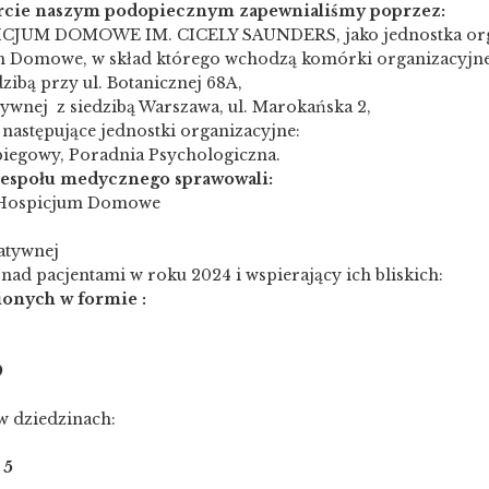
cie naszym podopiecznym zapewnialiśmy poprzez:
PICJUM DOMOWE IM. CICELY SAUNDERS, jako jednostka org
m Domowe, w skład którego wchodzą komórki organizacyjne
ibą przy ul. Botanicznej 68A,
ywnej z siedzibą Warszawa, ul. Marokańska 2,
następujące jednostki organizacyjne:
biegowy, Poradnia Psychologiczna.
zespołu medycznego sprawowali:
a Hospicjum Domowe
atywnej
nad pacjentami w roku 2024 i wspierający ich bliskich:
nionych w formie :
9
 w dziedzinach:
–
5