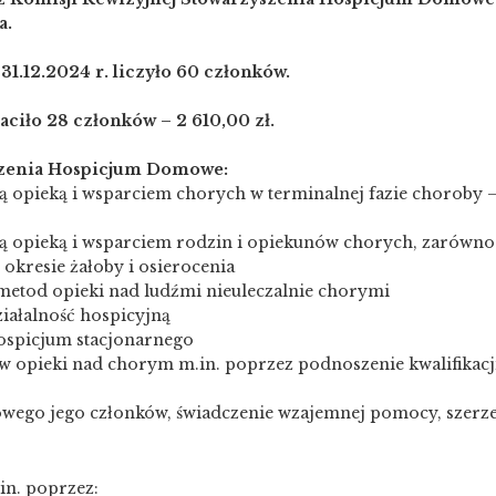
a.
1.12.2024 r. liczyło 60
członków.
aciło 28 członków – 2 610,00 zł.
yszenia Hospicjum Domowe:
ą opieką i wsparciem chorych w terminalnej fazie choroby 
ą opieką i wsparciem rodzin i opiekunów chorych, zarówno
 okresie żałoby i osierocenia
 metod opieki nad ludźmi nieuleczalnie chorymi
iałalność hospicyjną
ospicjum stacjonarnego
 opieki nad chorym m.in. poprzez podnoszenie kwalifikacji
owego jego członków, świadczenie wzajemnej pomocy, szerze
in. poprzez: