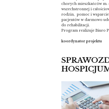
chorych mieszkańców m. 
wszechstronnej i całościow
rodzin, pomoc i wsparcie 
pacjentów w darmowo udos
do rehabilitacji.
Program realizuje Biuro P
koordynator projektu
SPRAWOZD
HOSPICJUM