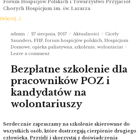
Forum Hospicjów Polskich i Towarzystwo Przyjaciół
Chorych Hospicjum im. św. Łazarza.
(więcej…)
admin
27 sierpnia, 2017
Aktualności
Cicely
Saunders
,
FHP
,
forum hospicjów polskich
,
Hospicjum
Domowe
,
opieka paliatywna
,
szkolenie
,
wolontariat
Leave a comment
Bezpłatne szkolenie dla
pracowników POZ i
kandydatów na
wolontariuszy
Serdecznie zapraszamy na szkolenie skierowane do
wszystkich osób, które dostrzegają cierpienie drugiego
człowieka. Przyjdź i skorzystaj z doświadczenia