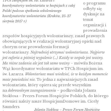
TPCh Hospicjum im. św. Łazarza i
o programu
koordynatorzy wolontariatu w hospicjach z całej
odbyły się
Polski podczas spotkania szkoleniowego
dyskusje na
koordynatorów wolontariatu (Kraków, 25-27
temat
sierpnia 2017 r.)
organizacji i
prowadzenia
zespołów hospicyjnych wolontariuszy, zasad prawnych
obowiązujących w realizacji wolontaryjnej opieki nad
chorym oraz prowadzenia formacji
wolontariuszy.
Najtrudniej utrzymać wolontariusza. Najpierw
jest euforia a później wypalenie (…) Każdy w zespole jest ważny.
Ma różne zadania ale jest tak samo ważny –
mówiła Bożena
Wąż koordynator wolontariatu w TPCh Hospicjum im.
św. Łazarza.
Wolontariusz musi wiedzieć, że w każdym momencie
może powiedzieć nie.
To jedna z najważniejszych zasad
wolontariatu, który opiera się przede wszystkim
na
dobrowolnym zaangażowaniu
– podkreślała Jolanta
Stokłosa – Prezes Forum Hospicjów Polskich, do którego
również należy nasze Hospicjum
Domowe im. Cicely
Saunders
Jolanta Stokłosa – Prezes Forum Hospicjów