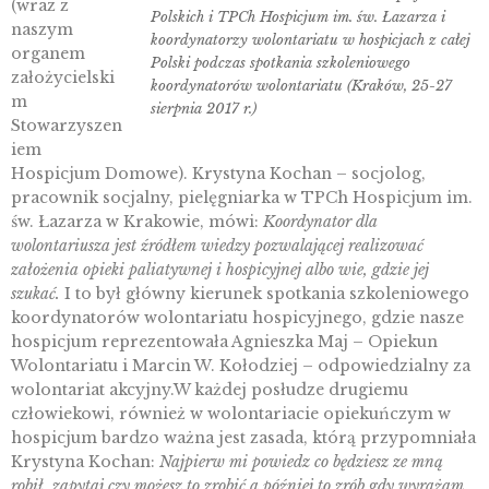
(wraz z
Polskich i TPCh Hospicjum im. św. Łazarza i
naszym
koordynatorzy wolontariatu w hospicjach z całej
organem
Polski podczas spotkania szkoleniowego
założycielski
koordynatorów wolontariatu (Kraków, 25-27
m
sierpnia 2017 r.)
Stowarzyszen
iem
Hospicjum Domowe). Krystyna Kochan – socjolog,
pracownik socjalny, pielęgniarka w TPCh Hospicjum im.
św. Łazarza w Krakowie, mówi:
Koordynator dla
wolontariusza jest źródłem wiedzy pozwalającej realizować
założenia opieki paliatywnej i hospicyjnej albo wie, gdzie jej
szukać.
I to był główny kierunek spotkania szkoleniowego
koordynatorów wolontariatu hospicyjnego, gdzie nasze
hospicjum reprezentowała Agnieszka Maj – Opiekun
Wolontariatu i Marcin W. Kołodziej – odpowiedzialny za
wolontariat akcyjny.W każdej posłudze drugiemu
człowiekowi, również w wolontariacie opiekuńczym w
hospicjum bardzo ważna jest zasada, którą przypomniała
Krystyna Kochan:
Najpierw mi powiedz co będziesz ze mną
robił, zapytaj czy możesz to zrobić a później to zrób gdy wyrażam