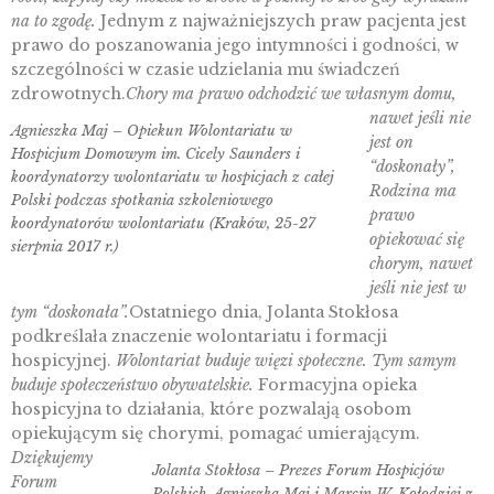
na to zgodę.
Jednym z najważniejszych praw pacjenta jest
prawo do poszanowania jego intymności i godności, w
szczególności w czasie udzielania mu świadczeń
zdrowotnych.
Chory ma prawo odchodzić we własnym domu,
nawet jeśli nie
Agnieszka Maj – Opiekun Wolontariatu w
jest on
Hospicjum Domowym im. Cicely Saunders i
“doskonały”,
koordynatorzy wolontariatu w hospicjach z całej
Rodzina ma
Polski podczas spotkania szkoleniowego
prawo
koordynatorów wolontariatu (Kraków, 25-27
opiekować się
sierpnia 2017 r.)
chorym, nawet
jeśli nie jest w
tym “doskonała”.
Ostatniego dnia, Jolanta Stokłosa
podkreślała znaczenie wolontariatu i formacji
hospicyjnej.
Wolontariat buduje więzi społeczne. Tym samym
buduje społeczeństwo obywatelskie.
Formacyjna opieka
hospicyjna to działania, które pozwalają osobom
opiekującym się chorymi, pomagać umierającym.
Dziękujemy
Jolanta Stokłosa – Prezes Forum Hospicjów
Forum
Polskich, Agnieszka Maj i Marcin W. Kołodziej z