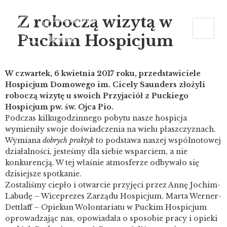
Z roboczą wizytą w
Puckim Hospicjum
W czwartek, 6 kwietnia 2017 roku, przedstawiciele
Hospicjum Domowego im. Cicely Saunders złożyli
roboczą wizytę u swoich Przyjaciół z Puckiego
Hospicjum pw. św. Ojca Pio.
Podczas kilkugodzinnego pobytu nasze hospicja
wymieniły swoje doświadczenia na wielu płaszczyznach.
Wymiana
dobrych praktyk
to podstawa naszej wspólnotowej
działalności, jesteśmy dla siebie wsparciem, a nie
konkurencją. W tej właśnie atmosferze odbywało się
dzisiejsze spotkanie.
Zostaliśmy ciepło i otwarcie przyjęci przez Annę Jochim-
Labudę – Wiceprezes Zarządu Hospicjum. Marta Werner-
Dettlaff – Opiekun Wolontariatu w Puckim Hospicjum
oprowadzając nas, opowiadała o sposobie pracy i opieki