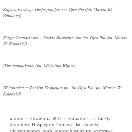
Kaplica Puckiego Hospicjum pw. św. Ojca Pio (fot. Marcin W.
Kołodziej)
Księga Pamiątkowa – Puckie Hospicjum pw. św. Ojca Pio (fot. Marcin
W. Kołodziej)
Wpis pamiątkowy (fot. Michalina Wojtas)
Wolontariat w Puckim Hospicjum pw. św. Ojca Pio (fot. Marcin W.
Kołodziej)
admin
6 kwietnia, 2017
Aktualności
Cicely
Saunders
,
Hospicjum Domowe
,
kaczkowski
,
pielęgniarstwo
,
puck
,
puckie hospicjum
,
warszawa
,