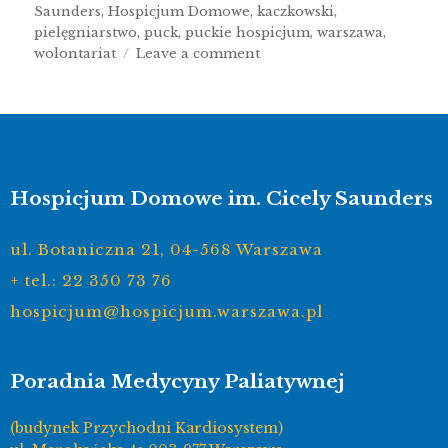
Saunders
,
Hospicjum Domowe
,
kaczkowski
,
pielęgniarstwo
,
puck
,
puckie hospicjum
,
warszawa
,
wolontariat
Leave a comment
Hospicjum Domowe im. Cicely Saunders
ul. Botaniczna 21, 04-568 Warszawa
+ tel.: 22 350 73 76
hospicjum@hospicjum.warszawa.pl
Poradnia Medycyny Paliatywnej
(budynek Przychodni Kardiosystem)