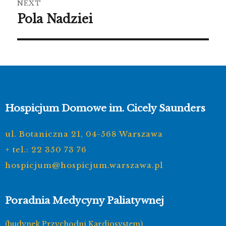
NEXT
Pola Nadziei
Next
post:
Hospicjum Domowe im. Cicely Saunders
ul. Botaniczna 21, 04-568 Warszawa
+ tel.: 22 350 73 76
hospicjum@hospicjum.warszawa.pl
Poradnia Medycyny Paliatywnej
(budynek Przychodni Kardiosystem)