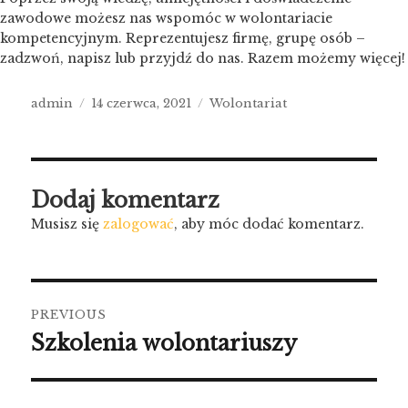
zawodowe możesz nas wspomóc w wolontariacie
kompetencyjnym. Reprezentujesz firmę, grupę osób –
zadzwoń, napisz lub przyjdź do nas. Razem możemy więcej!
Author
Posted
Categories
admin
14 czerwca, 2021
Wolontariat
on
Dodaj komentarz
Musisz się
zalogować
, aby móc dodać komentarz.
Nawigacja
PREVIOUS
wpisu
Szkolenia wolontariuszy
Previous
post: