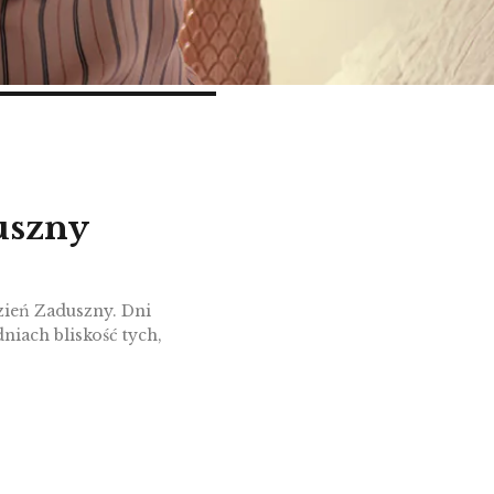
uszny
zień Zaduszny. Dni
niach bliskość tych,