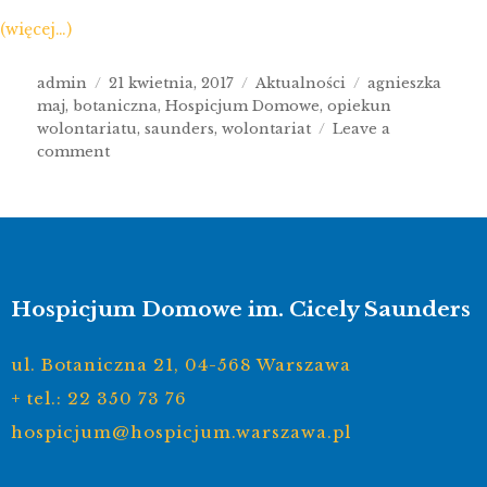
(więcej…)
admin
21 kwietnia, 2017
Aktualności
agnieszka
maj
,
botaniczna
,
Hospicjum Domowe
,
opiekun
wolontariatu
,
saunders
,
wolontariat
Leave a
comment
Hospicjum Domowe im. Cicely Saunders
ul. Botaniczna 21, 04-568 Warszawa
+ tel.: 22 350 73 76
hospicjum@hospicjum.warszawa.pl