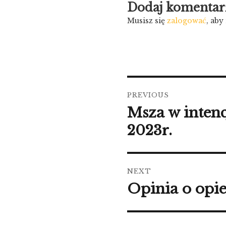
Dodaj komentar
Musisz się
zalogować
, ab
Nawigacja
PREVIOUS
wpisu
Msza w intenc
Previous
post:
2023r.
NEXT
Opinia o opi
Next
post: