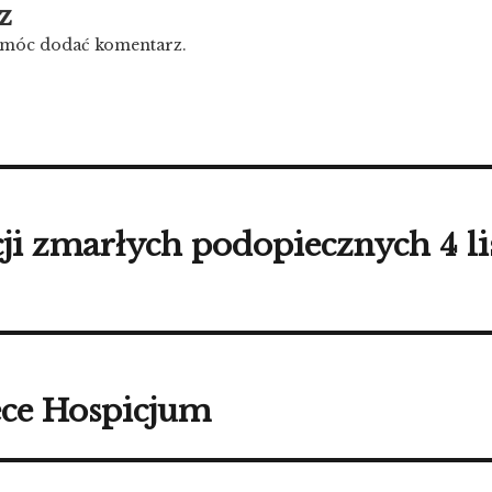
z
y móc dodać komentarz.
ji zmarłych podopiecznych 4 l
ece Hospicjum