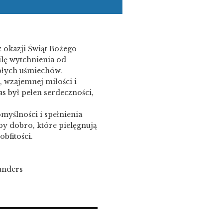
z okazji Świąt Bożego
ilę wytchnienia od
płych uśmiechów.
 wzajemnej miłości i
s był pełen serdeczności,
myślności i spełnienia
by dobro, które pielęgnują
bfitości.
unders