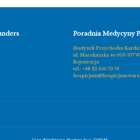
unders
Poradnia Medycyny P
(budynek Przychodni Kardi
ul. Marokańska 4s 003-977 
Rejestracja:
tel.: +48 22 350 73 76
hospicjum@hospicjum.wars
Free Wordpress themes
by
L.THEME