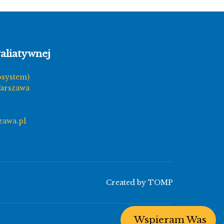
aliatywnej
osystem)
Warszawa
zawa.pl
Created by
TOMP
Wspieram Was