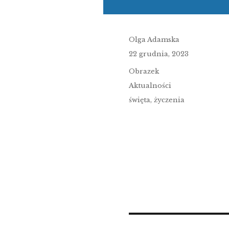
Author
Olga Adamska
Posted
22 grudnia, 2023
on
Format
Obrazek
Categories
Aktualności
Tags
święta
,
życzenia