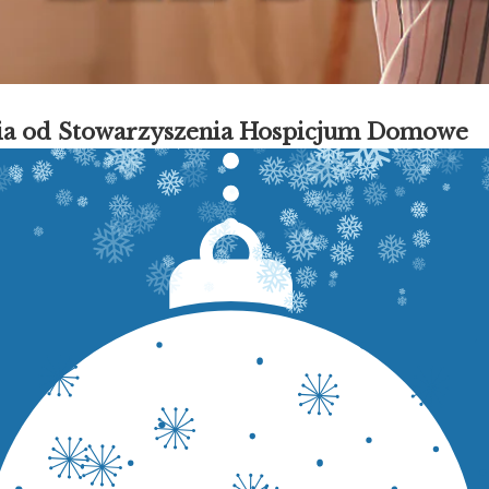
nia od Stowarzyszenia Hospicjum Domowe