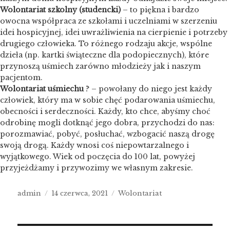
Wolontariat szkolny (studencki)
– to piękna i bardzo
owocna współpraca ze szkołami i uczelniami w szerzeniu
idei hospicyjnej, idei uwrażliwienia na cierpienie i potrzeby
drugiego człowieka. To różnego rodzaju akcje, wspólne
dzieła (np. kartki świąteczne dla podopiecznych), które
przynoszą uśmiech zarówno młodzieży jak i naszym
pacjentom.
Wolontariat uśmiechu
? – powołany do niego jest każdy
człowiek, który ma w sobie chęć podarowania uśmiechu,
obecności i serdeczności. Każdy, kto chce, abyśmy choć
odrobinę mogli dotknąć jego dobra, przychodzi do nas:
porozmawiać, pobyć, posłuchać, wzbogacić naszą drogę
swoją drogą. Każdy wnosi coś niepowtarzalnego i
wyjątkowego. Wiek od poczęcia do 100 lat, powyżej
przyjeżdżamy i przywozimy we własnym zakresie.
Author
Posted
Categories
admin
14 czerwca, 2021
Wolontariat
on