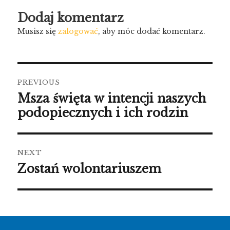
Dodaj komentarz
Musisz się
zalogować
, aby móc dodać komentarz.
Nawigacja
PREVIOUS
wpisu
Msza święta w intencji naszych
Previous
post:
podopiecznych i ich rodzin
NEXT
Zostań wolontariuszem
Next
post: