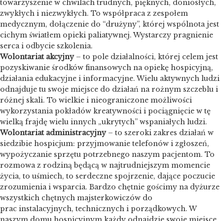
towarzyszenie w chwilach trudnych, pięknych, doniosłych,
zwykłych i niezwykłych. To współpraca z zespołem
medycznym, dołączenie do “drużyny”, której wspólnota jest
cichym światłem opieki paliatywnej. Wystarczy pragnienie
serca i odbycie szkolenia.
Wolontariat akcyjny
– to pole działalności, której celem jest
pozyskiwanie środków finansowych na opiekę hospicyjną,
działania edukacyjne i informacyjne. Wielu aktywnych ludzi
odnajduje tu swoje miejsce do działań na rożnym szczeblu i
różnej skali. To wielkie i nieograniczone możliwości
wykorzystania pokładów kreatywności i pociągnięcie w tę
wielką frajdę wielu innych „ukrytych” wspaniałych ludzi.
Wolontariat administracyjny
– to szeroki zakres działań w
siedzibie hospicjum: przyjmowanie telefonów i zgłoszeń,
wypożyczanie sprzętu potrzebnego naszym pacjentom. To
rozmowa z rodziną będącą w najtrudniejszym momencie
życia, to uśmiech, to serdeczne spojrzenie, dające poczucie
zrozumienia i wsparcia. Bardzo chętnie gościmy na dyżurze
wszystkich chętnych majsterkowiczów do
prac instalacyjnych, technicznych i porządkowych. W
naszym domu hospicyjnym każdy odnajdzie swoje miejsce.