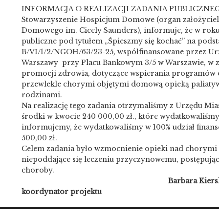
INFORMACJA O REALIZACJI ZADANIA PUBLICZNEG
Stowarzyszenie Hospicjum Domowe (organ założyciel
Domowego im. Cicely Saunders), informuje, że w roku
publiczne pod tytułem „Śpieszmy się kochać” na pod
B/VI/1/2/NGOH/63/23-25
,
współfinansowane przez Urz
Warszawy przy Placu Bankowym 3/5 w Warszawie, w z
promocji zdrowia, dotyczące wspierania programów 
przewlekle chorymi objętymi domową opieką paliatyw
rodzinami.
Na realizację tego zadania otrzymaliśmy z Urzędu Mi
środki w kwocie 240 000,00 zł., które wydatkowaliśmy
informujemy, że wydatkowaliśmy w 100% udział finan
500,00 zł.
Celem zadania było wzmocnienie opieki nad chorymi n
niepoddające się leczeniu przyczynowemu, postępujące
choroby.
Barbara Kiersk
koordynator projektu