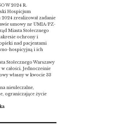
O W 2024 R.
ski Hospicjum
 2024 zrealizował zadanie
stawie umowy nr UMIA/PZ-
ąd Miasta Stołecznego
akresie ochrony i
opieki nad pacjentami
no-hospicyjną i ich
asta Stołecznego Warszawy
 w całości. Jednocześnie
sowy własny w kwocie 33
a nieuleczalne,
, ograniczające życie
a