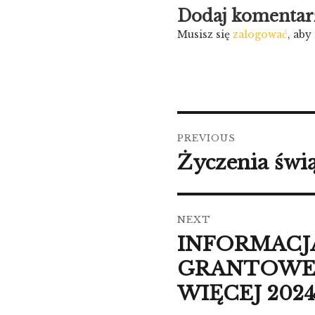
Dodaj komentar
Musisz się
zalogować
, ab
Nawigacja
PREVIOUS
wpisu
Życzenia świ
Previous
post:
NEXT
INFORMACJA
Next
post:
GRANTOWEG
WIĘCEJ 2024 