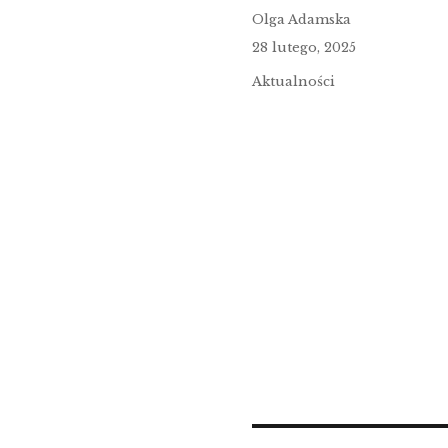
Author
Olga Adamska
Posted
28 lutego, 2025
on
Categories
Aktualności